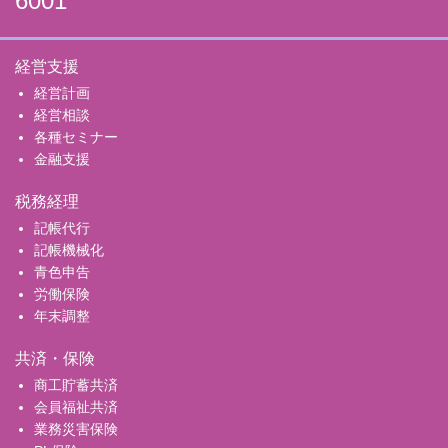
6001
経営支援
経営計画
経営相談
各種セミナー
金融支援
税務経理
記帳代行
記帳機械化
青色申告
労働保険
年末調整
共済・保険
商工貯蓄共済
会員福祉共済
業務災害保険