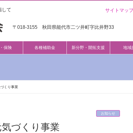
指して
サイトマッ
〒018-3155 秋田県能代市二ツ井町字比井野33
・保険
各種補助金
新分野・開拓支援
地域
気づくり事業
お知らせ
者元気づくり事業