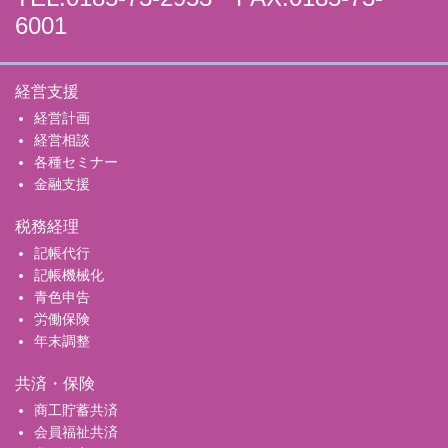
6001
経営支援
経営計画
経営相談
各種セミナー
金融支援
税務経理
記帳代行
記帳機械化
青色申告
労働保険
年末調整
共済・保険
商工貯蓄共済
会員福祉共済