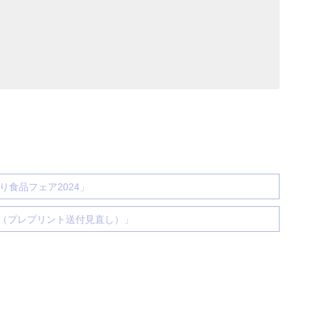
食品フェア2024」
（プレプリント送付見直し）」