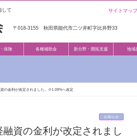
指して
サイトマッ
〒018-3155 秋田県能代市二ツ井町字比井野33
・保険
各種補助金
新分野・開拓支援
地域
資の金利が改定されました。※1.09%へ改定
お知らせ