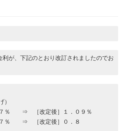
金利が、下記のとおり改訂されましたのでお
げ）
％ ⇒ ［改定後］１．０９％
％ ⇒ ［改定後］０．８