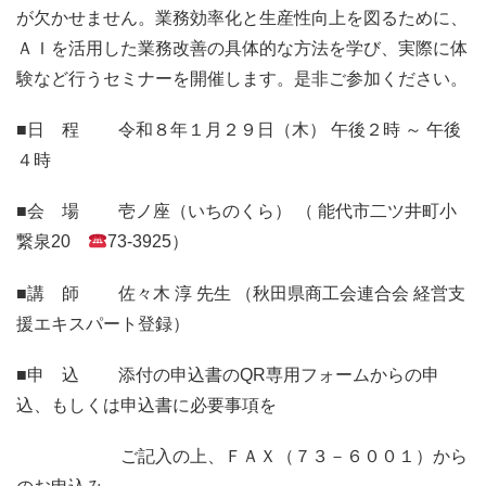
が欠かせません。業務効率化と生産性向上を図るために、
ＡＩを活用した業務改善の具体的な方法を学び、実際に体
験など行うセミナーを開催します。是非ご参加ください。
■日 程 令和８年１月２９日（木） 午後２時 ～ 午後
４時
■会 場 壱ノ座（いちのくら） （ 能代市二ツ井町小
繋泉20
73-3925）
■講 師 佐々木 淳 先生 （秋田県商工会連合会 経営支
援エキスパート登録）
■申 込 添付の申込書のQR専用フォームからの申
込、もしくは申込書に必要事項を
ご記入の上、ＦＡＸ（７３－６００１）から