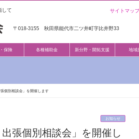
指して
サイトマッ
〒018-3155 秋田県能代市二ツ井町字比井野33
・保険
各種補助金
新分野・開拓支援
地域
出張個別相談会」を開催します
お知らせ